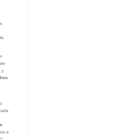
la
de
en
ale
 y
dios
do
 cada
an
tes a