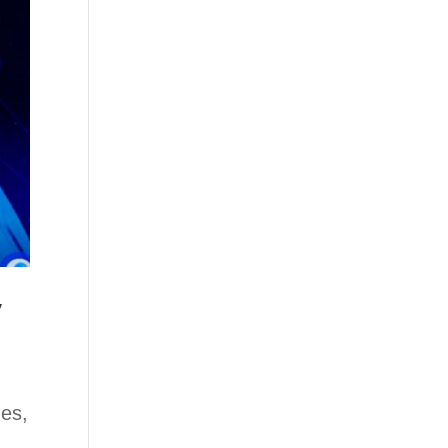
y
nes,