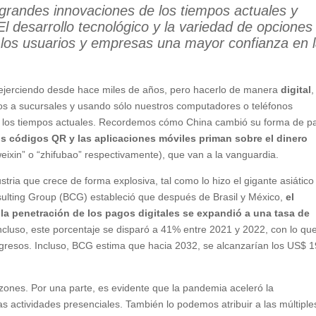
 grandes innovaciones de los tiempos actuales y
El desarrollo tecnológico y la variedad de opciones
 los usuarios y empresas una mayor confianza en 
 ejerciendo desde hace miles de años, pero hacerlo de manera
digital
,
dos a sucursales y usando sólo nuestros computadores o teléfonos
de los tiempos actuales. Recordemos cómo China cambió su forma de p
os códigos QR y las aplicaciones móviles priman sobre el dinero
eixin” o “zhifubao” respectivamente), que van a la vanguardia.
stria que crece de forma explosiva, tal como lo hizo el gigante asiático
ulting Group (BCG) estableció que después de Brasil y México,
el
 la penetración de los pagos digitales se expandió a una tasa de
Incluso, este porcentaje se disparó a 41% entre 2021 y 2022, con lo que
ngresos. Incluso, BCG estima que hacia 2032, se alcanzarían los US$ 1
azones. Por una parte, es evidente que la pandemia aceleró la
las actividades presenciales. También lo podemos atribuir a las múltiple