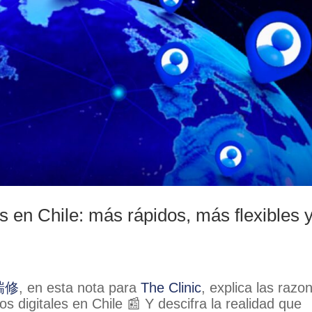
es en Chile: más rápidos, más flexibles 
毛瑞修
, en esta nota para
The Clinic
, explica las razo
gos digitales en Chile 📰 Y descifra la realidad que