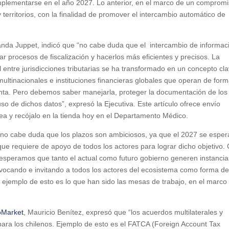
plementarse en el año 2027. Lo anterior, en el marco de un comprom
y territorios, con la finalidad de promover el intercambio automático de
anda Juppet, indicó que “no cabe duda que el intercambio de informac
ar procesos de fiscalización y hacerlos más eficientes y precisos. La
l entre jurisdicciones tributarias se ha transformado en un concepto cl
multinacionales e instituciones financieras globales que operan de for
nta. Pero debemos saber manejarla, proteger la documentación de los
so de dichos datos”, expresó la Ejecutiva. Este artículo ofrece envío
nea y recójalo en la tienda hoy en el Departamento Médico.
“no cabe duda que los plazos son ambiciosos, ya que el 2027 se esper
ue requiere de apoyo de todos los actores para lograr dicho objetivo. 
y esperamos que tanto el actual como futuro gobierno generen instanci
onvocando e invitando a todos los actores del ecosistema como forma d
 ejemplo de esto es lo que han sido las mesas de trabajo, en el marco
oMarket
, Mauricio Benítez, expresó que “los acuerdos multilaterales y
para los chilenos. Ejemplo de esto es el FATCA (Foreign Account Tax