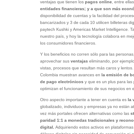
ventajas que tienen los
pagos online
, entre ella
entidades financieras; y a que son más económ
disponibilidad de cuentas y la facilidad del pro
bancarizados y 3 de cada 10 utilicen billeteras dig
paytech Kushki y Americas Market Intelligence. 
nuestro país, y hoy la tecnología colabora en mej
los consumidores financieros.
Y los beneficios no corren sólo para las perso
aprovechar sus
ventajas
eliminando, por ejemplo
vistas, procesos que resultan más caros y lentos
Colombia muestran avances en
la emisión de b
de pago electrónicos
y que es un plus para las
optimizan el funcionamiento de sus negocios en el
Otro aspecto importante a tener en cuenta es
la 
globalizado, individuos y empresas ya no están a
vez más portales ofrecen alternativas como las
s
paridad 1:1 a monedas tradicionales y reconoc
digital.
Adquiriendo estos activos en plataformas