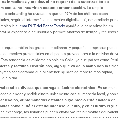
s, su
inmediatez y rapidez, al no requerir de la autorización de
icos, al no incurrir en costos por transacción.
La amplia
ceso de onboarding ha ayudado a que un 97% de los chilenos estén
itales, según el informe “Latinoamérica digitalizada”, desarrollado por 
También la
cuenta RUT del BancoEstado
ayudó a la bancarización en
orar la experiencia de usuario y permite ahorros de tiempo y recursos 
nas, porque también las grandes, medianas y pequeñas empresas pued
, los trámites presenciales en el pago a proveedores o la emisión de v
. Esta tendencia es evidente no sólo en Chile, ya que países como Perú
oletas y facturas electrónicas, algo que va de la mano con los me
 pymes considerando que al obtener liquidez de manera más rápida,
 día a día.
variedad de divisas que entrega el ámbito electrónico
. En un mun
tadas a enviar y recibir dinero únicamente con su moneda local, y son
tablecoins, criptomonedas estables cuyo precio está anclado en
idas como el dólar estadounidense, el euro, y en el futuro el yu
 de exchange, los usuarios pueden enviar y/o recibir montos equivalen