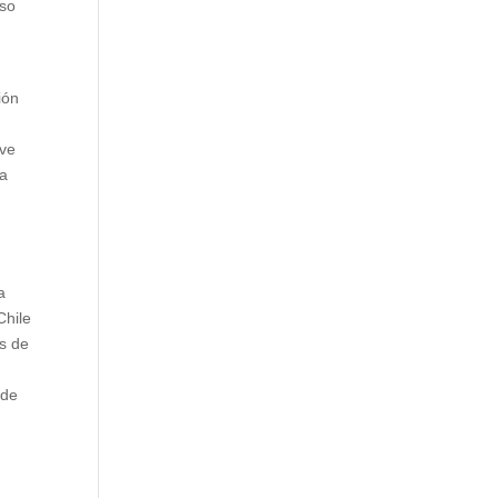
iso
ión
ave
ma
a
Chile
as de
e
 de