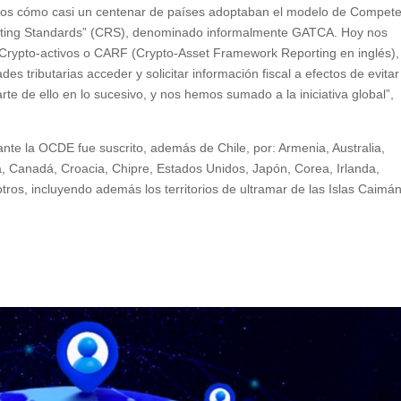
mos cómo casi un centenar de países adoptaban el modelo de Compete
rting Standards” (CRS), denominado informalmente GATCA. Hoy nos
Crypto-activos o CARF (Crypto-Asset Framework Reporting en inglés),
s tributarias acceder y solicitar información fiscal a efectos de evitar
rte de ello en lo sucesivo, y nos hemos sumado a la iniciativa global”,
e la OCDE fue suscrito, además de Chile, por: Armenia, Australia,
ria, Canadá, Croacia, Chipre, Estados Unidos, Japón, Corea, Irlanda,
ros, incluyendo además los territorios de ultramar de las Islas Caimán