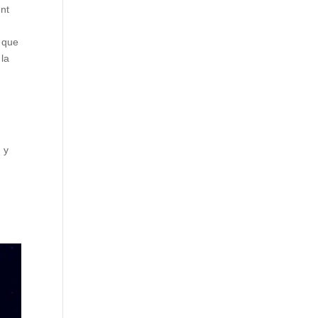
nt
 que
 la
 y