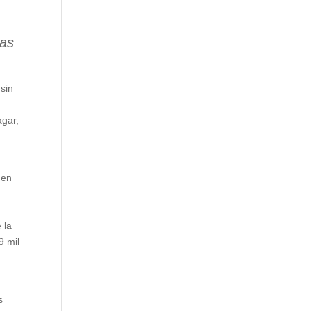
las
 sin
agar,
 en
 la
9 mil
s