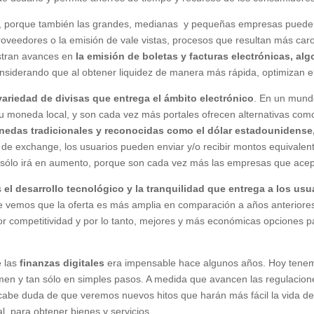
nas, porque también las grandes, medianas y pequeñas empresas pued
roveedores o la emisión de vale vistas, procesos que resultan más caro
stran avances en
la emisión de boletas y facturas electrónicas, a
siderando que al obtener liquidez de manera más rápida, optimizan el
variedad de divisas que entrega el ámbito electrónico
. En un mund
su moneda local, y son cada vez más portales ofrecen alternativas com
edas tradicionales y reconocidas como el dólar estadounidense, e
 de exchange, los usuarios pueden enviar y/o recibir montos equivalent
 sólo irá en aumento, porque son cada vez más las empresas que acep
s
el desarrollo tecnológico y la tranquilidad que entrega a los us
le vemos que la oferta es más amplia en comparación a años anteriore
 competitividad y por lo tanto, mejores y más económicas opciones p
 las
finanzas digitales
era impensable hace algunos años. Hoy tenemos l
men y tan sólo en simples pasos. A medida que avancen las regulacione
cabe duda de que veremos nuevos hitos que harán más fácil la vida d
al, para obtener bienes y servicios.