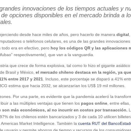
 grandes innovaciones de los tiempos actuales y nu
ad de opciones disponibles en el mercado brinda a
ales.
 ejerciendo desde hace miles de años, pero hacerlo de manera
digital
,
omputadores o teléfonos celulares, es una de las grandes innovacion
todo era en efectivo, pero
hoy los códigos QR y las aplicaciones m
ifubao” respectivamente), que van a la vanguardia.
stria que crece de forma explosiva, tal como lo hizo el gigante asiáti
de Brasil y México,
el mercado chileno destaca en la región, ya que
11% entre 2017 y 2021
. Incluso, este porcentaje se disparó a 41% ent
BCG estima que hacia 2032, se alcanzarían los US$ 19 mil millones.
azones. Por una parte, es evidente que la pandemia aceleró la transforma
buir a las múltiples ventajas que tienen los
pagos online
, entre ellas,
e son más económicos, al no incurrir en costos por transacción.
L
% de los chilenos estén bancarizados y 3 de cada 10 utilicen billetera
 y Americas Market Intelligence. También la
cuenta RUT del BancoEstad
 de usuario y permite ahorros de tiempo y recursos de los consumidores