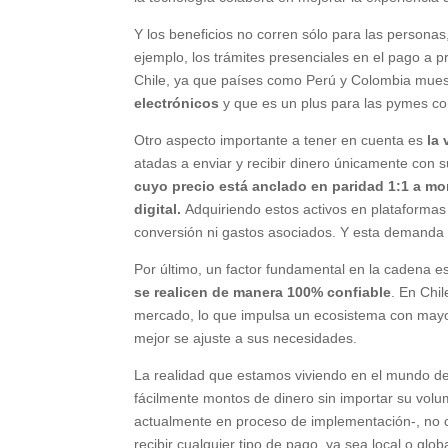
Y los beneficios no corren sólo para las perso
ejemplo, los trámites presenciales en el pago a p
Chile, ya que países como Perú y Colombia mue
electrónicos
y que es un plus para las pymes con
Otro aspecto importante a tener en cuenta es
la 
atadas a enviar y recibir dinero únicamente con 
cuyo precio está anclado en paridad 1:1 a mon
digital.
Adquiriendo estos activos en plataformas
conversión ni gastos asociados. Y esta demanda
Por último, un factor fundamental en la cadena e
se realicen de manera 100% confiable
. En Chi
mercado, lo que impulsa un ecosistema con mayor
mejor se ajuste a sus necesidades.
La realidad que estamos viviendo en el mundo de
fácilmente montos de dinero sin importar su volu
actualmente en proceso de implementación-, no 
recibir cualquier tipo de pago, ya sea local o glob