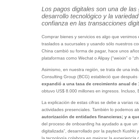
Los pagos digitales son una de las
desarrollo tecnológico y la varied
confianza en las transacciones digit
Comprar bienes y servicios es algo que venimos
traslados a sucursales y usando sólo nuestros c
China cambió su forma de pagar, hace unos años 
plataformas como Wechat o Alipay (“weixin” o “zh
Asimismo, en nuestra región, se trata de una indu
Consulting Group (BCG) estableció que después 
expandió a una tasa de crecimiento anual de 
obtuvo US$ 8.000 millones en ingresos. Incluso, 
La explicación de estas cifras se debe a varias r
actividades presenciales. También lo podemos atri
autorización de entidades financieras; y a qu
del proceso de onboarding ha ayudado a que un 97
digitalizada”, desarrollado por la paytech Kushki
la tecnología colabora en mejorar la experiencia