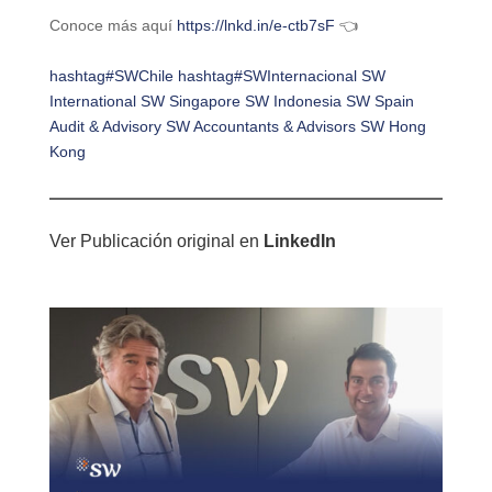
Conoce más aquí
https://lnkd.in/e-ctb7sF
👈
hashtag#SWChile
hashtag#SWInternacional
SW
International
SW Singapore
SW Indonesia
SW Spain
Audit & Advisory
SW Accountants & Advisors
SW Hong
Kong
Ver Publicación original en
LinkedIn