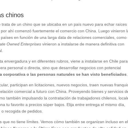
as chinos
e trata de un chino que se ubicaba en un país nuevo para echar raíces
or ahí comenzó fuertemente el comercio con China. Luego vinieron l
 países en función de una larga data de relaciones comerciales, como 
tate Owned Enterprises
vinieron a instalarse de manera definitiva con
l.
lta envergadura y en diferentes rubros, viene a instalarse en Chile para
a personal o directa, sino que desarrollar negocios con potencial
a corporativa o las personas naturales se han visto beneficiados
.
icular, participan en licitaciones, nuevos negocios, traen nuevas franqui
 relación comercial a futuro con China. Proveyendo bienes y servicios 
omo también impulsando la contratación de trabajadores chilenos, local
a tu favorito a precios súper bajos. Elija entre entrega el mismo día,
o o recogida de pedidos.
 que no tiene límites. Vemos cómo también se organizan incluso en e