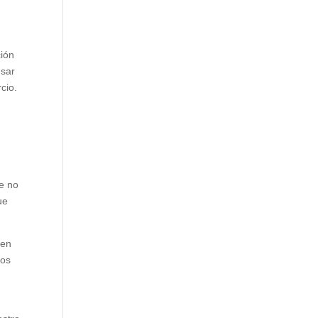
ción
nsar
cio.
e
ce no
ue
 en
ios