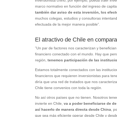
inversionista chino, por ejemplo, pueda traer in
marco normativo en función del ingreso de capit
también dar aviso de esta inversión, los efect
muchos colegas, estudios y consultoras intentand
efectuada de la mejor manera posible”.
El atractivo de Chile en compara
”Un par de factores nos caracterizan y benefician 
financiero conectado con el mundo. Hay que pens
región,
tenemos participación de las instituc
Estamos totalmente conectados con las institucio
financieros que requieren inversionistas para te
diría que una red de tratados que nos caracteriza
Chile tiene convenios con toda la región.
No así otros países que no tienen. Nosotros tene
invierte en Chile,
va a poder beneficiarse de de
así hacerlo de manera directa desde China
, p
que sea más eficiente operar desde Chile y desde 