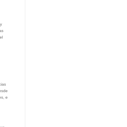
 y
as
el
cias
desde
es, e
l