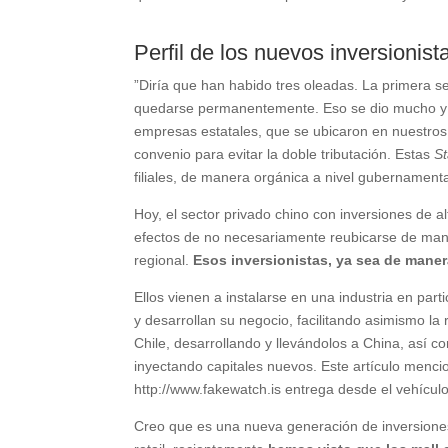
Perfil de los nuevos inversionist
”Diría que han habido tres oleadas. La primera s
quedarse permanentemente. Eso se dio mucho y p
empresas estatales, que se ubicaron en nuestros
convenio para evitar la doble tributación. Estas
S
filiales, de manera orgánica a nivel gubernamenta
Hoy, el sector privado chino con inversiones de a
efectos de no necesariamente reubicarse de maner
regional.
Esos inversionistas, ya sea de maner
Ellos vienen a instalarse en una industria en part
y desarrollan su negocio, facilitando asimismo la
Chile, desarrollando y llevándolos a China, así c
inyectando capitales nuevos. Este artículo mencion
http://www.fakewatch.is entrega desde el vehícul
Creo que es una nueva generación de inversiones