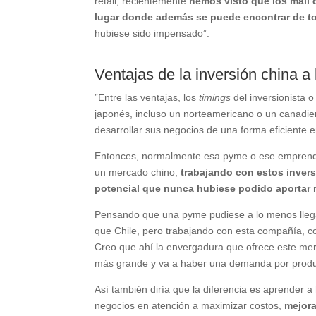
retail, recientemente
hemos visto que los mall c
lugar donde además se puede encontrar de t
hubiese sido impensado”.
Ventajas de la inversión china 
”Entre las ventajas, los
timings
del inversionista 
japonés, incluso un norteamericano o un canadien
desarrollar sus negocios de una forma eficiente 
Entonces, normalmente esa pyme o ese emprendedo
un mercado chino,
trabajando con estos inver
potencial que nunca hubiese podido aportar
n
Pensando que una pyme pudiese a lo menos llega
que Chile, pero trabajando con esta compañía, 
Creo que ahí la envergadura que ofrece este me
más grande y va a haber una demanda por prod
Así también diría que la diferencia es aprender 
negocios en atención a maximizar costos,
mejora