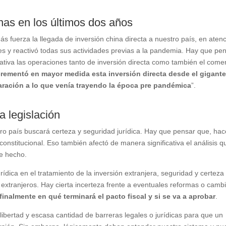
nas en los últimos dos años
ás fuerza la llegada de inversión china directa a nuestro país, en aten
s y reactivó todas sus actividades previas a la pandemia. Hay que pe
ativa las operaciones tanto de inversión directa como también el comer
crementó en mayor medida esta inversión directa desde el gigant
ración a lo que venía trayendo la época pre pandémica
”.
a legislación
tro país buscará certeza y seguridad jurídica. Hay que pensar que, ha
nstitucional. Eso también afectó de manera significativa el análisis q
se hecho.
ídica en el tratamiento de la inversión extranjera, seguridad y certeza
s extranjeros. Hay cierta incerteza frente a eventuales reformas o camb
inalmente en qué terminará el pacto fiscal y si se va a aprobar
.
libertad y escasa cantidad de barreras legales o jurídicas para que un