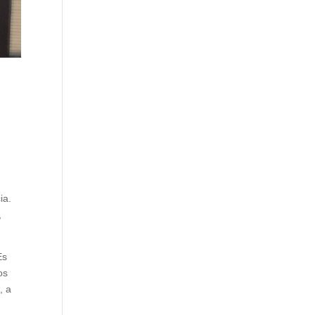
ia.
,
Es
os
, a