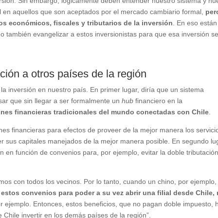
versión. Sin embargo, lógicamente deben entender nuestro sistema y nu
al en aquellos que son aceptados por el mercado cambiario formal,
per
os económicos, fiscales y tributarios de la inversión
. En eso están
o también evangelizar a estos inversionistas para que esa inversión s
ción a otros países de la región
la inversión en nuestro país. En primer lugar, diría que un sistema
ar que sin llegar a ser formalmente un
hub
financiero en la
iones financieras tradicionales del mundo conectadas con Chile
.
nes financieras para efectos de proveer de la mejor manera los servici
ner sus capitales manejados de la mejor manera posible. En segundo lu
n en función de convenios para, por ejemplo, evitar la doble tributación
mos con todos los vecinos. Por lo tanto, cuando un chino, por ejemplo,
 estos convenios para poder a su vez abrir una filial desde Chile,
or ejemplo. Entonces, estos beneficios, que no pagan doble impuesto, 
Chile invertir en los demás países de la región”.