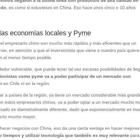
hinos llegaron a la última línea con productos de alta calidad en
odo
, es como si estuvieses en China. Eso hace unos cinco o 10 años
a las economías locales y Pyme
o el empresario chino son mucho más rápidos y más eficientes que un
se, en atención a que el inversionista que viene a nuestro país quiere
en el menor tiempo posible.
r vulnerable, que puede tener tal vez escasas posibilidades de lleg
sionistas como pyme va a poder participar de un mercado con
i en Chile ni en la región.
r a países de la región, ya tiene un mercado considerable más grand
con estos empresarios chinos, va a poder optar a un mercado mucho m
rcado es diametralmente diferente, dado que exponencialmente es m
ucto mucho mayor.
a hacer negocios con China, eso da una cierta ventaja en hacer mejores
r tiempos y utilizar tecnología que también es muy relevante
para