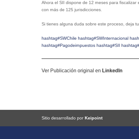
Ahora el SII dispone de 12 meses para fiscalizar 
con más de 125 jurisdicciones.
Si tienes alguna duda sobre este proceso, deja t
hashtag#SWChile
hashtag#SWInternacional
hash
hashtag#Pagodeimpuestos
hashtag#SII
hashtag
Ver Publicación original en
LinkedIn
Sitio desarrollado por
Keipoint