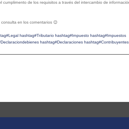
el cumplimento de los requisitos a través del intercambio de informació
u consulta en los comentarios 😉
tag#Legal
hashtag#Tributario
hashtag#Impuesto
hashtag#Impuestos
#Declaraciondebienes
hashtag#Declaraciones
hashtag#Contribuyentes