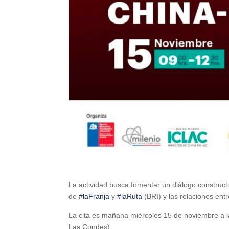
La actividad busca fomentar un diálogo constructi
de
#laFranja
y
#laRuta
(BRI) y las relaciones ent
La cita es mañana miércoles 15 de noviembre a l
Las Condes).