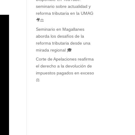
seminario sobre actualidad y
reforma tributaria en la UMAG
🎥⚖️
Seminario en Magallanes
aborda los desafíos de la
reforma tributaria desde una
mirada regional 🎓
Corte de Apelaciones reafirma
el derecho a la devolución de
impuestos pagados en exceso
⚖️