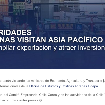
están visitando los ministros de Economía, Agricultura y Transporte ju
ternacionales de la
Oficina de Estudios y Políticas Agrarias Odepa
.
eunión del Comité Empresarial Chile-Corea y en las actividades de la C
ión económica entre países 🤝